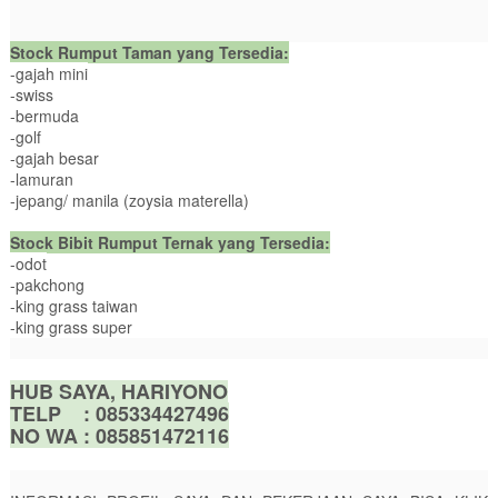
Stock Rumput Taman yang Tersedia:
-gajah mini
-swiss
-bermuda
-golf
-gajah besar
-lamuran
-jepang/ manila (zoysia materella)
Stock Bibit Rumput Ternak yang Tersedia:
-odot
-pakchong
-king grass taiwan
-king grass super
HUB SAYA, HARIYONO
TELP
: 085334427496
NO WA : 085851472116