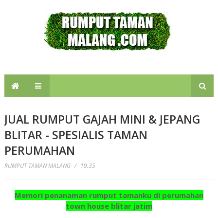
JUAL RUMPUT GAJAH MINI & JEPANG
BLITAR - SPESIALIS TAMAN
PERUMAHAN
RUMPUT TAMAN MALANG
/
19.35
Memori penanaman rumput tamanku di perumahan
town house blitar jatim