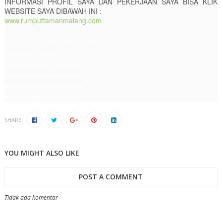
INFORMASI PROFIL SAYA DAN PEKERJAAN SAYA BISA KLIK
WEBSITE SAYA DIBAWAH INI :
www.rumputtamanmalang.com
https://goo.gl/maps/WEXdmCSFG7duz5P5A
rumput gajah mini jepang blitar
gambar rumput gajah mini jepang blitar
video rumput gajah mini jepang blitar
belanja rumput gajah mini jepang blitar
peta rumput gajah mini jepang blitar
SHARE:
YOU MIGHT ALSO LIKE
POST A COMMENT
Tidak ada komentar