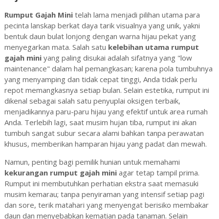
Rumput Gajah Mini
telah lama menjadi pilihan utama para
pecinta lanskap berkat daya tarik visualnya yang unik, yakni
bentuk daun bulat lonjong dengan warna hijau pekat yang
menyegarkan mata. Salah satu
kelebihan utama rumput
gajah mini
yang paling disukai adalah sifatnya yang "low
maintenance" dalam hal pemangkasan; karena pola tumbuhnya
yang menyamping dan tidak cepat tinggi, Anda tidak perlu
repot memangkasnya setiap bulan. Selain estetika, rumput ini
dikenal sebagai salah satu penyuplai oksigen terbaik,
menjadikannya paru-paru hijau yang efektif untuk area rumah
Anda. Terlebih lagi, saat musim hujan tiba, rumput ini akan
tumbuh sangat subur secara alami bahkan tanpa perawatan
khusus, memberikan hamparan hijau yang padat dan mewah.
Namun, penting bagi pemilik hunian untuk memahami
kekurangan rumput gajah mini
agar tetap tampil prima.
Rumput ini membutuhkan perhatian ekstra saat memasuki
musim kemarau; tanpa penyiraman yang intensif setiap pagi
dan sore, terik matahari yang menyengat berisiko membakar
daun dan menyebabkan kematian pada tanaman. Selain