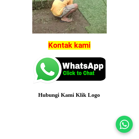
Kontak kami
Hubungi Kami Klik Logo
https://goo.gl/maps/fQWwSBaRDUVpHPzB6
rumput taman lamongan
gambar rumput taman lamongan
belanja rumput taman lamongan
video rumput taman lamongan