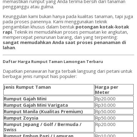
memastikan rumput yang Anda terima bersih dari tanaman
pengganggu atau gulma.
Keunggulan kami bukan hanya pada kualitas tanaman, tapi juga
pada proses panennya. Kami menggunakan teknik
pengambilan khusus dalam bentuk
potongan kotak-kotak
rapi
. Teknik ini memudahkan proses pemuatan ke angkutan,
mempercepat penurunan barang, dan yang terpenting:
sangat memudahkan Anda saat proses penanaman di
lahan
.
Daftar Harga Rumput Taman Lamongan Terbaru
Dapatkan penawaran harga terbaik langsung dari petani untuk
berbagai jenis rumput hias populer:
Jenis Rumput Taman
Harga per
Meter
Rumput Gajah Mini
Rp20.000
Rumput Gajah Mini Varigata
Rp30.000
Rumput Manila (Kualitas Premium)
Rp50.000
Rumput Zoysia
Rp50.000
Rumput Jepang / Golf / Bermuda /
Rp20.000
Swiss
Rumput Embun Pagi / Lamuran
Rp10.000