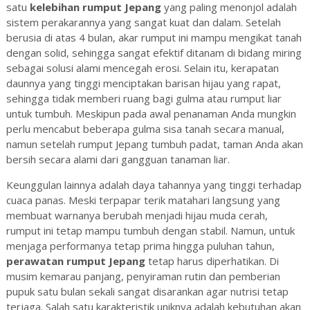
satu
kelebihan rumput Jepang
yang paling menonjol adalah
sistem perakarannya yang sangat kuat dan dalam. Setelah
berusia di atas 4 bulan, akar rumput ini mampu mengikat tanah
dengan solid, sehingga sangat efektif ditanam di bidang miring
sebagai solusi alami mencegah erosi. Selain itu, kerapatan
daunnya yang tinggi menciptakan barisan hijau yang rapat,
sehingga tidak memberi ruang bagi gulma atau rumput liar
untuk tumbuh. Meskipun pada awal penanaman Anda mungkin
perlu mencabut beberapa gulma sisa tanah secara manual,
namun setelah rumput Jepang tumbuh padat, taman Anda akan
bersih secara alami dari gangguan tanaman liar.
Keunggulan lainnya adalah daya tahannya yang tinggi terhadap
cuaca panas. Meski terpapar terik matahari langsung yang
membuat warnanya berubah menjadi hijau muda cerah,
rumput ini tetap mampu tumbuh dengan stabil. Namun, untuk
menjaga performanya tetap prima hingga puluhan tahun,
perawatan rumput Jepang
tetap harus diperhatikan. Di
musim kemarau panjang, penyiraman rutin dan pemberian
pupuk satu bulan sekali sangat disarankan agar nutrisi tetap
terjaga. Salah satu karakteristik uniknya adalah kebutuhan akan