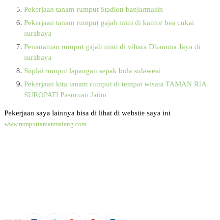
Pekerjaan tanam rumput Stadion banjarmasin
Pekerjaan tanam rumput gajah mini di kantor bea cukai
surabaya
Penanaman rumput gajah mini di vihara Dhamma Jaya di
surabaya
Suplai rumput lapangan sepak bola sulawesi
Pekerjaan kita tanam rumput di tempat wisata TAMAN RIA
SUROPATI Pasuruan Jatim
Pekerjaan saya lainnya bisa di lihat di website saya ini
www.rumputtamanmalang.com
https://goo.gl/maps/6MnN5ifzrzPF7VMD6
rumput gajah mini boyolali
gambar rumput gajah mini boyolali
belanja rumput gajah mini boyolali
video rumput gajah mini boyolali
peta rumput gajah mini boyolali