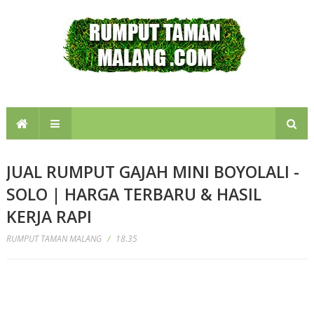
JUAL RUMPUT GAJAH MINI BOYOLALI -
SOLO | HARGA TERBARU & HASIL
KERJA RAPI
RUMPUT TAMAN MALANG
/
18.35
Info harga rumput taman gajah mini boyolali solo, tempat jual rumput gajah mini boyolali solo,
alamat penjual rumput gajah mini solo, penjual rumput taman di solo, tukang tanam rumput