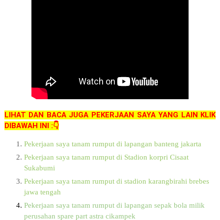
LIHAT DAN BACA JUGA PEKERJAAN SAYA YANG LAIN KLIK
DIBAWAH INI :👇
Pekerjaan saya tanam rumput di lapangan banteng jakarta
Pekerjaan saya tanam rumput di Stadion korpri Cisaat
Sukabumi
Pekerjaan saya tanam rumput di stadion karangbirahi brebes
jawa tengah
Pekerjaan saya tanam rumput di lapangan sepak bola milik
perusahan spare part astra cikampek