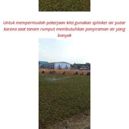
Untuk mempermudah pekerjaan kita gunakan splinker air putar
karena saat tanam rumput membutuhkan penyiraman air yang
banyak