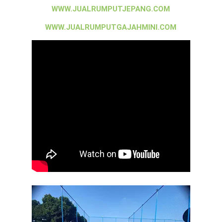
WWW.JUALRUMPUTJEPANG.COM
WWW.JUALRUMPUTGAJAHMINI.COM