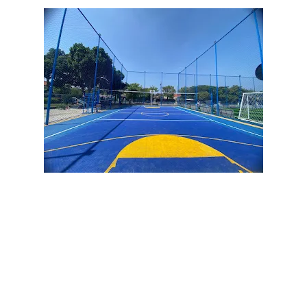
Jasa pembuatan lapangan padel kota lhokseumawe,
Jasa
pemasangan lapangan padel kota lhokseumawe,
Jual
rumput lapangan padel kota lhokseumawe,
Harga rumput
padel kota lahokseumawe,
Kontraktor lapangan padel kota
lahokseumawe,
Lapangan padel kota
lahokseumawe,
Pembuat lapangan padel kota
lhokseumawe,
Pemasangan rumput sintetis padel kota
lhokseumawe,
Jual rumput sintetis padel kota