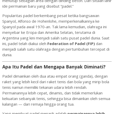
menutup sebagian area dengan dinding beton. Dari situlah lahir
ide permainan baru yang disebut “padel.”
Popularitas padel berkembang pesat ketika bangsawan
Spanyol, Alfonso de Hohenlohe, memperkenalkannya ke
Spanyol pada awal 1970-an. Tak lama kemudian, olahraga ini
menyebar ke Eropa dan Amerika Selatan, terutama di
Argentina yang kini menjadi salah satu pusat padel dunia. Saat
ini, padel telah diakui oleh
Federation of Padel (FIP)
dan
menjadi salah satu olahraga dengan pertumbuhan tercepat di
dunia.
Apa Itu Padel dan Mengapa Banyak Diminati?
Padel dimainkan oleh dua atau empat orang (ganda), dengan
raket yang lebih kecil dari raket tenis dan bola yang mirip bola
tenis namun memiliki tekanan udara lebih rendah.
Permainannya lebih cepat, dinamis, dan tidak memerlukan
kekuatan sebanyak tenis, sehingga bisa dimainkan oleh semua
kalangan — dari remaja hingga orang tua.
Yang membuat padel menarik adalah
permainannya lebih