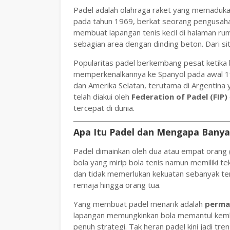
Padel adalah olahraga raket yang memadukan 
pada tahun 1969, berkat seorang pengusaha 
membuat lapangan tenis kecil di halaman r
sebagian area dengan dinding beton. Dari sit
Popularitas padel berkembang pesat ketika
memperkenalkannya ke Spanyol pada awal 19
dan Amerika Selatan, terutama di Argentina ya
telah diakui oleh
Federation of Padel (FIP)
tercepat di dunia.
Apa Itu Padel dan Mengapa Banya
Padel dimainkan oleh dua atau empat orang (g
bola yang mirip bola tenis namun memiliki te
dan tidak memerlukan kekuatan sebanyak ten
remaja hingga orang tua.
Yang membuat padel menarik adalah
permai
lapangan memungkinkan bola memantul kemba
penuh strategi. Tak heran padel kini jadi tr