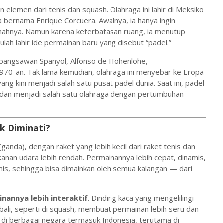
elemen dari tenis dan squash. Olahraga ini lahir di Meksiko
bernama Enrique Corcuera. Awalnya, ia hanya ingin
umahnya. Namun karena keterbatasan ruang, ia menutup
ulah lahir ide permainan baru yang disebut “padel.”
 bangsawan Spanyol, Alfonso de Hohenlohe,
70-an. Tak lama kemudian, olahraga ini menyebar ke Eropa
ng kini menjadi salah satu pusat padel dunia. Saat ini, padel
dan menjadi salah satu olahraga dengan pertumbuhan
k Diminati?
anda), dengan raket yang lebih kecil dari raket tenis dan
kanan udara lebih rendah. Permainannya lebih cepat, dinamis,
is, sehingga bisa dimainkan oleh semua kalangan — dari
nannya lebih interaktif
. Dinding kaca yang mengelilingi
li, seperti di squash, membuat permainan lebih seru dan
en di berbagai negara termasuk Indonesia, terutama di