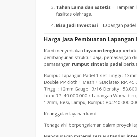
Tahan Lama dan Estetis
– Tampilan 
fasilitas olahraga.
Bisa Jadi Investasi
– Lapangan padel 
Harga Jasa Pembuatan Lapangan P
Kami menyediakan
layanan lengkap untu
pembangunan struktur baja, pemasangan din
pemasangan
rumput sintetis padel
berkual
Rumput Lapangan Padel 1 set Tinggi : 13mm 
Double PP cloth + Mesh + SBR latex RP. 45.0
Tinggi : 12mm Gauge : 3/16 Density : 58.80
latex RP. 40.000.000 / Lapangan Warna biru,
12mm, Besi, Lampu, Rumput Rp.240.000.000
Keunggulan layanan kami:
Tenaga ahli berpengalaman dalam proyek la
Menggunakan material sesuai
standar inte