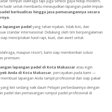
dar tempat olahraga tapi juga simbol gaya hidup modern,
kami hadir untuk membantu mewujudkan lapangan padel impian
padel berkualitas hingga jasa pemasangannya secara
rnya.
s lapangan padel
yang tahan injakan, tidak licin, dan
uai standar internasional. Didukung oleh tim berpengalaman
 siap menciptakan hasil rapi, kuat, dan awet untuk
b olahraga, maupun resort, kami siap memberikan solusi
tas premium.
angan lapangan padel di Kota Makassar
atau ingin
oyek Anda di
Kota Makassar
, percayakan pada kami —
 membuat lapangan Anda tampil profesional dan siap pakai!
 yang kini sedang naik daun! Pelajari perbedaannya dengan
an padel dan pemasangan rumput padel profesional di