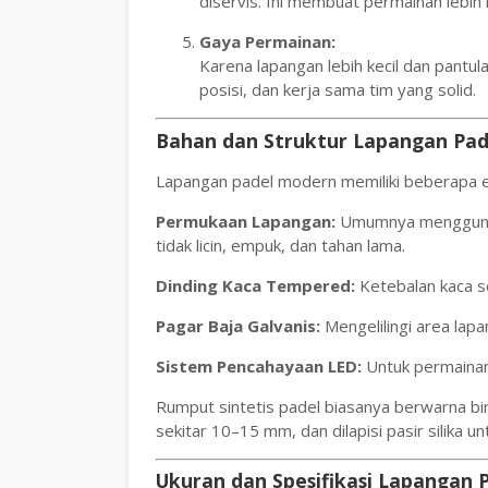
diservis. Ini membuat permainan lebih
Gaya Permainan:
Karena lapangan lebih kecil dan pantula
posisi, dan kerja sama tim yang solid.
Bahan dan Struktur Lapangan Pad
Lapangan padel modern memiliki beberapa el
Permukaan Lapangan:
Umumnya menggun
tidak licin, empuk, dan tahan lama.
Dinding Kaca Tempered:
Ketebalan kaca s
Pagar Baja Galvanis:
Mengelilingi area lap
Sistem Pencahayaan LED:
Untuk permainan
Rumput sintetis padel biasanya berwarna biru
sekitar 10–15 mm, dan dilapisi pasir silika un
Ukuran dan Spesifikasi Lapangan 