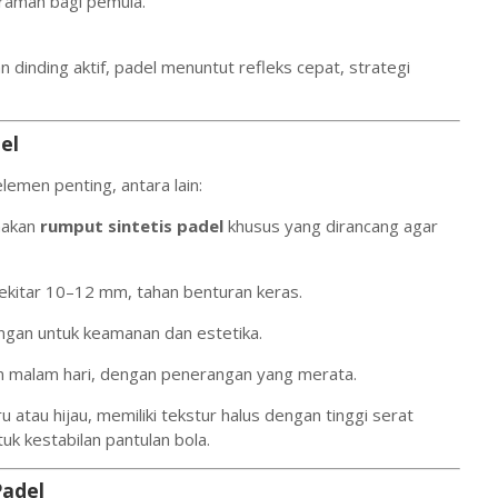
 ramah bagi pemula.
n dinding aktif, padel menuntut refleks cepat, strategi
el
emen penting, antara lain:
akan
rumput sintetis padel
khusus yang dirancang agar
ekitar 10–12 mm, tahan benturan keras.
angan untuk keamanan dan estetika.
 malam hari, dengan penerangan yang merata.
 atau hijau, memiliki tekstur halus dengan tinggi serat
tuk kestabilan pantulan bola.
Padel