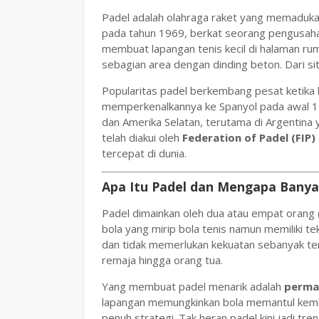
Padel adalah olahraga raket yang memadukan 
pada tahun 1969, berkat seorang pengusaha 
membuat lapangan tenis kecil di halaman r
sebagian area dengan dinding beton. Dari sit
Popularitas padel berkembang pesat ketika
memperkenalkannya ke Spanyol pada awal 19
dan Amerika Selatan, terutama di Argentina ya
telah diakui oleh
Federation of Padel (FIP)
tercepat di dunia.
Apa Itu Padel dan Mengapa Banya
Padel dimainkan oleh dua atau empat orang (g
bola yang mirip bola tenis namun memiliki te
dan tidak memerlukan kekuatan sebanyak ten
remaja hingga orang tua.
Yang membuat padel menarik adalah
permai
lapangan memungkinkan bola memantul kemba
penuh strategi. Tak heran padel kini jadi tr