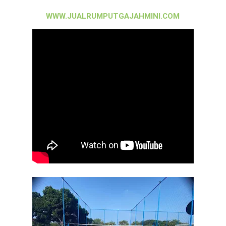
WWW.JUALRUMPUTGAJAHMINI.COM