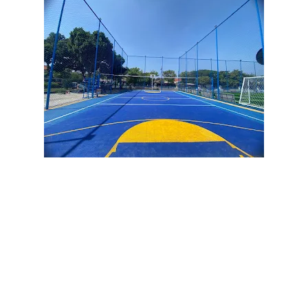
Jasa pembuatan lapangan padel kota sungai penuh,
Jasa
pemasangan lapangan padel kota sungai penuh,
Jual
rumput lapangan padel kota sungai penuh,
Harga rumput
padel kota sungai penuh,
Kontraktor lapangan padel kota
sungai penuh,
Lapangan padel kota sungai
penuh,
Pembuat lapangan padel kota sungai
penuh,
Pemasangan rumput sintetis padel kota sungai
penuh,
Jual rumput sintetis padel kota sungai
penuh,
Rumput padel standar internasional kota sungai