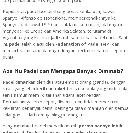
ide permainan baru yang disebut “padel.”
Popularitas padel berkembang pesat ketika bangsawan
Spanyol, Alfonso de Hohenlohe, memperkenalkannya ke
Spanyol pada awal 1970-an. Tak lama kemudian, olahraga ini
menyebar ke Eropa dan Amerika Selatan, terutama di
Argentina yang kini menjadi salah satu pusat padel dunia. Saat
ini, padel telah diakui oleh
Federation of Padel (FIP)
dan
menjadi salah satu olahraga dengan pertumbuhan tercepat di
dunia.
Apa Itu Padel dan Mengapa Banyak Diminati?
Padel dimainkan oleh dua atau empat orang (ganda), dengan
raket yang lebih kecil dari raket tenis dan bola yang mirip bola
tenis namun memiliki tekanan udara lebih rendah.
Permainannya lebih cepat, dinamis, dan tidak memerlukan
kekuatan sebanyak tenis, sehingga bisa dimainkan oleh semua
kalangan — dari remaja hingga orang tua.
Yang membuat padel menarik adalah
permainannya lebih
interaktif
. Dinding kaca yang mengelilingi lapangan