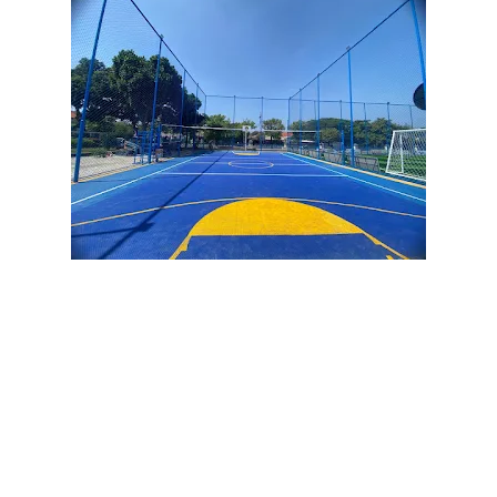
Jasa pembuatan lapangan padel kota banjarbaru,
Jasa
pemasangan lapangan padel kota banjarbaru,
Jual rumput
lapangan padel kota banjarbaru,
Harga rumput padel kota
banjarbaru,
Kontraktor lapangan padel kota
banjarbaru,
Lapangan padel kota banjarbaru,
Pembuat
lapangan padel kota banjarbaru,
Pemasangan rumput
sintetis padel kota banjarbaru,
Jual rumput sintetis padel
kota banjarbaru,
Rumput padel standar internasional kota
banjarbaru,
Harga jasa pembuatan lapangan padel kota