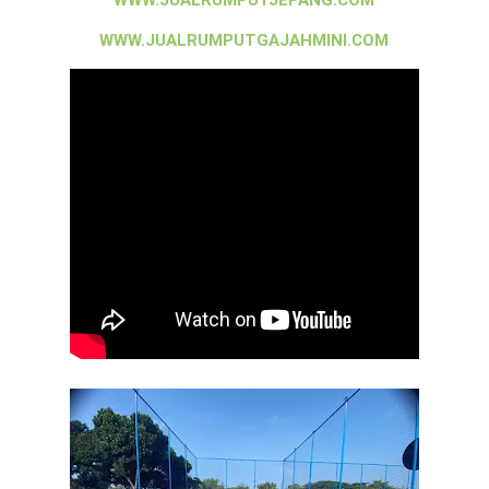
WWW.JUALRUMPUTGAJAHMINI.COM