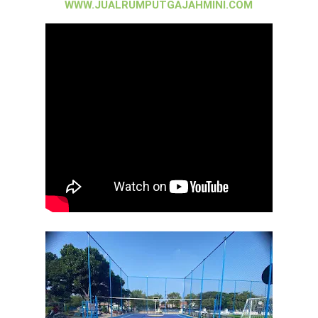
WWW.JUALRUMPUTGAJAHMINI.COM