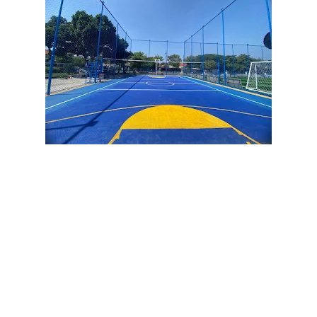
Jasa pembuatan lapangan padel kota kupang,
Jasa
pemasangan lapangan padel kota kupang,
Jual rumput
lapangan padel kota kupang,
Harga rumput padel kota
kupang,
Kontraktor lapangan padel kota kupang,
Lapangan
padel kota kupang,
Pembuat lapangan padel kota
kupang,
Pemasangan rumput sintetis padel kota
kupang,
Jual rumput sintetis padel kota kupang,
Rumput
padel standar internasional kota kupang,
Harga jasa
pembuatan lapangan padel kota kupang,
Lapangan padel
outdoor dan indoor kota kupang,
Pembuatan lapangan