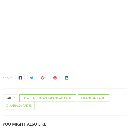
olahraga padel di kota kupang,
Tukang pasang rumput
padel profesional kota kupang,
Kontraktor rumput sintetis
kota kupang,
Pembuatan lapangan olahraga modern kota
kupang,
Lapangan padel kota kupang,
Berapa harga
pembuatan lapangan padel di kota kupang,
Tempat jual
rumput sintetis padel terbaik di kota kupang,
Jasa desain
dan pembangunan lapangan padel lengkap kota
kupang,
Rekomendasi kontraktor lapangan padel
terpercaya di kota kupang,
Pembuatan lapangan padel
untuk klub dan villa di kota kupang
SHARE:
LABEL:
JASA PEMBUATAN LAPANGAN PADEL
LAPANGAN PADEL
OLAHRAGA PADEL
YOU MIGHT ALSO LIKE