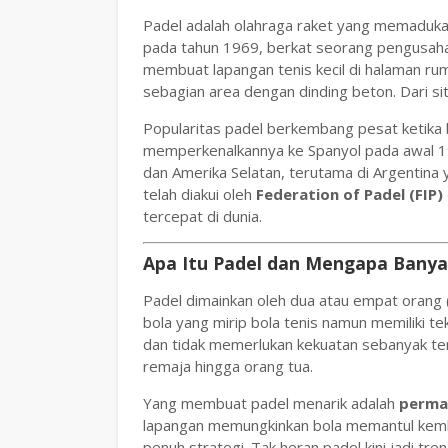
Padel adalah olahraga raket yang memadukan 
pada tahun 1969, berkat seorang pengusaha 
membuat lapangan tenis kecil di halaman r
sebagian area dengan dinding beton. Dari sit
Popularitas padel berkembang pesat ketika
memperkenalkannya ke Spanyol pada awal 19
dan Amerika Selatan, terutama di Argentina ya
telah diakui oleh
Federation of Padel (FIP)
tercepat di dunia.
Apa Itu Padel dan Mengapa Banya
Padel dimainkan oleh dua atau empat orang (g
bola yang mirip bola tenis namun memiliki te
dan tidak memerlukan kekuatan sebanyak ten
remaja hingga orang tua.
Yang membuat padel menarik adalah
permai
lapangan memungkinkan bola memantul kemba
penuh strategi. Tak heran padel kini jadi tr