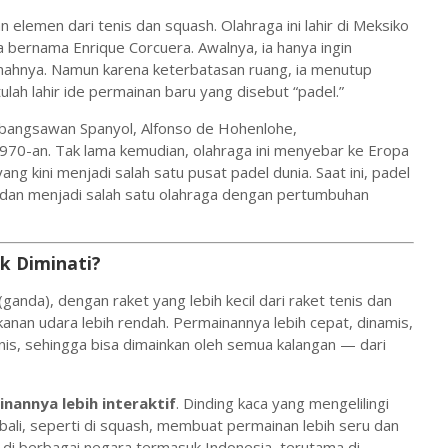
elemen dari tenis dan squash. Olahraga ini lahir di Meksiko
bernama Enrique Corcuera. Awalnya, ia hanya ingin
umahnya. Namun karena keterbatasan ruang, ia menutup
ulah lahir ide permainan baru yang disebut “padel.”
 bangsawan Spanyol, Alfonso de Hohenlohe,
70-an. Tak lama kemudian, olahraga ini menyebar ke Eropa
ng kini menjadi salah satu pusat padel dunia. Saat ini, padel
dan menjadi salah satu olahraga dengan pertumbuhan
k Diminati?
anda), dengan raket yang lebih kecil dari raket tenis dan
kanan udara lebih rendah. Permainannya lebih cepat, dinamis,
is, sehingga bisa dimainkan oleh semua kalangan — dari
nannya lebih interaktif
. Dinding kaca yang mengelilingi
li, seperti di squash, membuat permainan lebih seru dan
en di berbagai negara termasuk Indonesia, terutama di