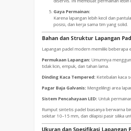
diservis. Ini membuat permainan lebih
Gaya Permainan:
Karena lapangan lebih kecil dan pantula
posisi, dan kerja sama tim yang solid.
Bahan dan Struktur Lapangan Pad
Lapangan padel modern memiliki beberapa el
Permukaan Lapangan:
Umumnya menggun
tidak licin, empuk, dan tahan lama.
Dinding Kaca Tempered:
Ketebalan kaca s
Pagar Baja Galvanis:
Mengelilingi area lap
Sistem Pencahayaan LED:
Untuk permainan
Rumput sintetis padel biasanya berwarna biru
sekitar 10–15 mm, dan dilapisi pasir silika un
Ukuran dan Spesifikasi Lapangan 