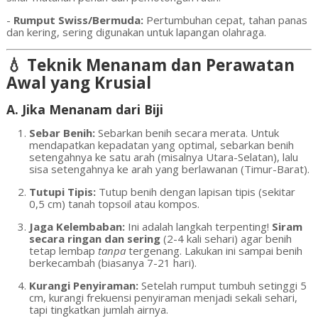
-
Rumput Swiss/Bermuda:
Pertumbuhan cepat, tahan panas
dan kering, sering digunakan untuk lapangan olahraga.
💧 Teknik Menanam dan Perawatan
Awal yang Krusial
A. Jika Menanam dari Biji
Sebar Benih:
Sebarkan benih secara merata. Untuk
mendapatkan kepadatan yang optimal, sebarkan benih
setengahnya ke satu arah (misalnya Utara-Selatan), lalu
sisa setengahnya ke arah yang berlawanan (Timur-Barat).
Tutupi Tipis:
Tutup benih dengan lapisan tipis (sekitar
0,5 cm) tanah topsoil atau kompos.
Jaga Kelembaban:
Ini adalah langkah terpenting!
Siram
secara ringan dan sering
(2-4 kali sehari) agar benih
tetap lembap
tanpa
tergenang. Lakukan ini sampai benih
berkecambah (biasanya 7-21 hari).
Kurangi Penyiraman:
Setelah rumput tumbuh setinggi 5
cm, kurangi frekuensi penyiraman menjadi sekali sehari,
tapi tingkatkan jumlah airnya.