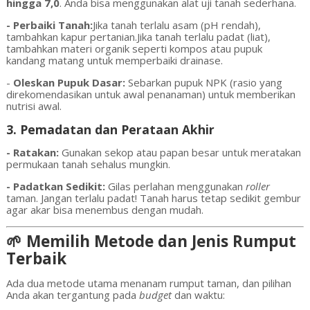
hingga 7,0
. Anda bisa menggunakan alat uji tanah sederhana.
- Perbaiki Tanah:
Jika tanah terlalu asam (pH rendah),
tambahkan kapur pertanian.
Jika tanah terlalu padat (liat),
tambahkan materi organik seperti kompos atau pupuk
kandang matang untuk memperbaiki drainase.
-
Oles
kan Pupuk Dasar:
Sebarkan pupuk NPK (rasio yang
direkomendasikan untuk awal penanaman) untuk memberikan
nutrisi awal.
3. Pemadatan dan Perataan Akhir
- Ratakan:
Gunakan sekop atau papan besar untuk meratakan
permukaan tanah sehalus mungkin.
- Padatkan Sedikit:
Gilas perlahan menggunakan
roller
taman. Jangan terlalu padat! Tanah harus tetap sedikit gembur
agar akar bisa menembus dengan mudah.
🌱 Memilih Metode dan Jenis Rumput
Terbaik
Ada dua metode utama menanam rumput taman, dan pilihan
Anda akan tergantung pada
budget
dan waktu: