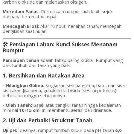
karbon dioksida dan melepaskan oksigen.
Meredam Panas:
Permukaan rumput jauh lebih sejuk
daripada beton atau aspal.
Mencegah Erosi:
Akar rumput menahan tanah, mencegah
pengikisan saat hujan.
🛠️ Persiapan Lahan: Kunci Sukses Menanam
Rumput
Persiapan tanah
adalah tahap paling krusial. Rumput yang
baik tumbuh dari tanah yang baik!
1. Bersihkan dan Ratakan Area
- Hilangkan Gulma:
Singkirkan semua gulma, batu, dan sisa-
sisa akar. Jika perlu, gunakan herbisida (sesuai petunjuk)
beberapa minggu sebelumnya.
- Olah Tanah:
Bajak atau cangkul tanah hingga kedalaman
minimal
10-15 cm
. Ini membantu aerasi dan drainase.
2. Uji dan Perbaiki Struktur Tanah
Uji pH:
Idealnya, rumput tumbuh subur pada pH tanah
6,0