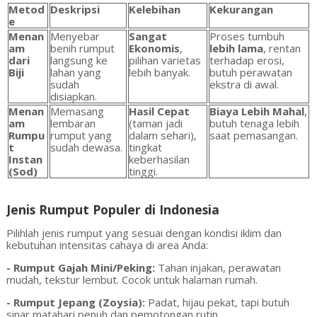
Metod
Deskripsi
Kelebihan
Kekurangan
e
Menan
Menyebar
Sangat
Proses tumbuh
am
benih rumput
Ekonomis
,
lebih lama
, rentan
dari
langsung ke
pilihan varietas
terhadap erosi,
Biji
lahan yang
lebih banyak.
butuh perawatan
sudah
ekstra di awal.
disiapkan.
Menan
Memasang
Hasil Cepat
Biaya Lebih Mahal
,
am
lembaran
(taman jadi
butuh tenaga lebih
Rumpu
rumput yang
dalam sehari),
saat pemasangan.
t
sudah dewasa.
tingkat
Instan
keberhasilan
(Sod)
tinggi.
Jenis Rumput Populer di Indonesia
Pilihlah jenis rumput yang sesuai dengan kondisi iklim dan
kebutuhan intensitas cahaya di area Anda:
- Rumput Gajah Mini/Peking:
Tahan injakan, perawatan
mudah, tekstur lembut. Cocok untuk halaman rumah.
- Rumput Jepang (Zoysia):
Padat, hijau pekat, tapi butuh
sinar matahari penuh dan pemotongan rutin.