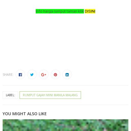
Info harga rumput taman klik
DISINI
https://goo.gl/maps/g2kCQQjso3P4FUHv8
rumput gajah mini manila malang
gambar rumput gajah mini manila malang
belanja rumput gajah mini manila malang
video rumput gajah mini manila malang
peta rumput gajah mini manila malang
SHARE:
LABEL:
RUMPUT GAJAH MINI MANILA MALANG
YOU MIGHT ALSO LIKE