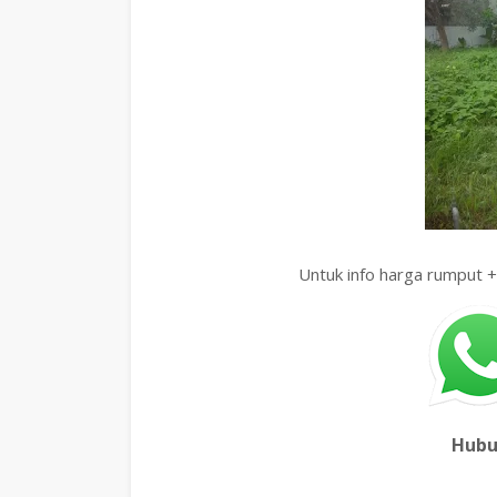
Untuk info harga rumput + 
Hubu
https://g.page/rumput-jepang-malang?shar