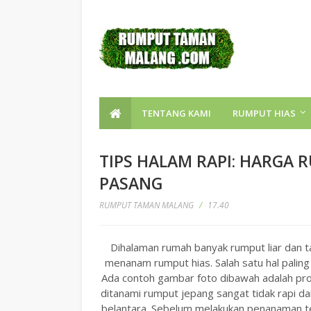
TENTANG KAMI
RUMPUT HIAS
TIPS HALAM RAPI: HARGA 
PASANG
RUMPUT TAMAN MALANG
/
17.40
Dihalaman rumah banyak rumput liar dan
menanam rumput hias. Salah satu hal palin
Ada contoh gambar foto dibawah adalah pros
ditanami rumput jepang sangat tidak rapi dan
belantara. Sebelum melakukan penanaman terl