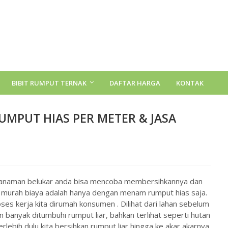
BIBIT RUMPUT TERNAK
DAFTAR HARGA
KONTAK
RUMPUT HIAS PER METER & JASA
 tanaman belukar anda bisa mencoba membersihkannya dan
g murah biaya adalah hanya dengan menam rumput hias saja.
es kerja kita dirumah konsumen . Dilihat dari lahan sebelum
 banyak ditumbuhi rumput liar, bahkan terlihat seperti hutan
ebih dulu kita bersihkan rumput liar hingga ke akar akarnya