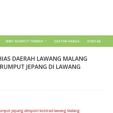
BIBIT RUMPUT TERNAK
DAFTAR HARGA
KONTAK
HIAS DAERAH LAWANG MALANG
 RUMPUT JEPANG DI LAWANG
ng lawang malang , tempat jual rumput taman jepang di lawang, harga rumput jepang plus
ang
malang
 rumput jepang denpom kostrad lawang Malang.