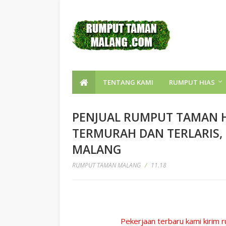
TENTANG KAMI
RUMPUT HIAS
PENJUAL RUMPUT TAMAN 
TERMURAH DAN TERLARIS,
MALANG
RUMPUT TAMAN MALANG
/
11.18
Info harga jual rumput jepang di lawang malang, penjual rumput jepa
tanam di lawang malang , info harga rumput plus tanam lawang mal
Pekerjaan terbaru kami kirim