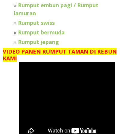
Rumput embun pagi / Rumput
lamuran
Rumput swiss
Rumput bermuda
Rumput jepang
VIDEO PANEN RUMPUT TAMAN DI KEBUN
KAMI