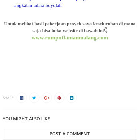
angkatan udara boyolali
Untuk melihat hasil pekerjaan proyek saya keseluruhan di mana
saja bisa buka website di bawah ini👇
www.rumputtamanmalang.com
https://goo.gl/maps/AkC7MG24dGrUuEdX7
rumput jepang malang
gambar rumput jepang malang
belanja rumput jepang malang
video rumput jepang malang
peta rumput jepang malang
SHARE:
YOU MIGHT ALSO LIKE
POST A COMMENT