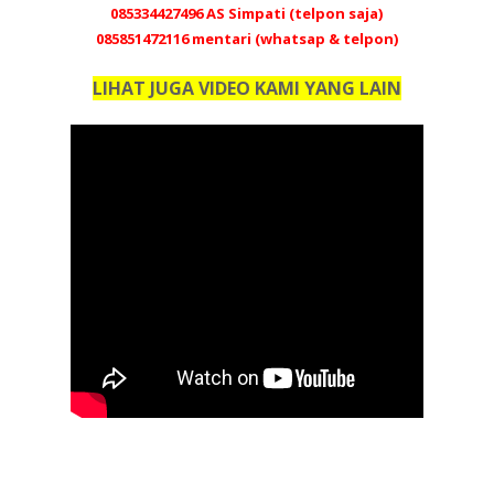
085334427496 AS Simpati (telpon saja)
085851472116 mentari (whatsap & telpon)
LIHAT JUGA VIDEO KAMI YANG LAIN