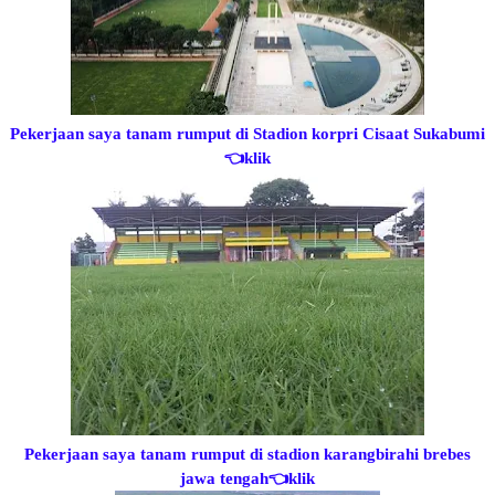
Pekerjaan saya tanam rumput di Stadion korpri Cisaat Sukabumi
👈klik
Pekerjaan saya tanam rumput di stadion karangbirahi brebes
jawa tengah
👈klik