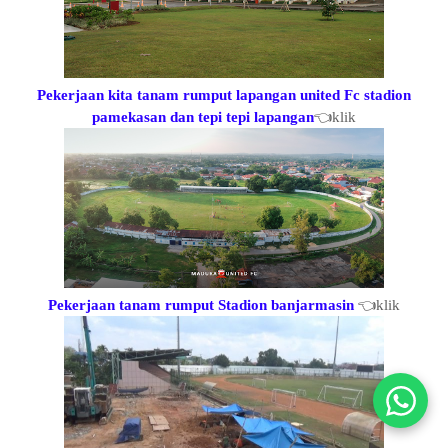
Pekerjaan kita tanam rumput lapangan united Fc stadion
pamekasan dan tepi tepi lapangan
👈klik
Pekerjaan tanam rumput Stadion banjarmasin
👈klik