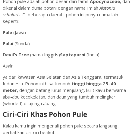
Pohon pule adalah pohon besar dari famili
Apocynaceae
, dan
dikenal dalam dunia botani dengan nama ilmiah
Alstonia
scholaris
. Di beberapa daerah, pohon ini punya nama lain
seperti:
Pule
(Jawa)
Pulai
(Sunda)
Devil’s Tree
(nama Inggris)
Saptaparni
(India)
Asaln
ya dari kawasan Asia Selatan dan Asia Tenggara, termasuk
Indonesia. Pohon ini bisa tumbuh
tinggi hingga 25–40
meter
, dengan batang lurus menjulang, kulit kayu berwarna
abu-abu kecokelatan, dan daun yang tumbuh melingkar
(whorled) di ujung cabang.
Ciri-Ciri Khas Pohon Pule
Kalau kamu ingin mengenali pohon pule secara langsung,
perhatikan ciri-ciri berikut: